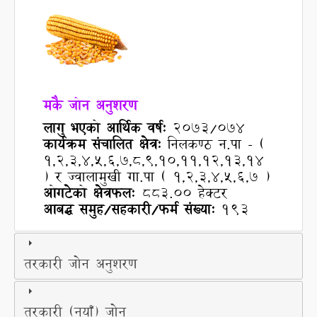
मकै जोन अनुशरण
लागु भएको आर्थिक वर्ष:
२०७३/0७४
कार्यक्रम संचालित क्षेत्र:
निलकण्ठ न.पा - (
१,२,३,४,५,६,७,८,९,१०,११,१२,१३,१४
) र ज्वालामुखी गा.पा ( १,२,३,४,५,६,७ )
ओगटेको क्षेत्रफल:
883.00 हेक्टर
आबद्ध समुह/सहकारी/फर्म संख्या:
193
तरकारी जोन अनुशरण
तरकारी (नयाँ) जोन