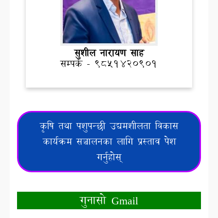
सुशील नारायण साह
सम्पर्क - ९८51420901
कृषि तथा पशुपन्छी उद्यमशीलता विकास
कार्यक्रम सञ्चालनका लागि प्रस्ताव पेश
गर्नुहोस्
गुनासो Gmail