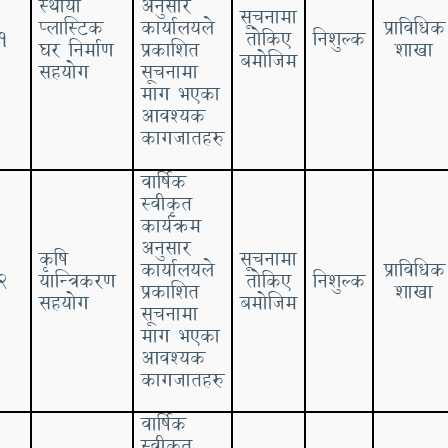
स्थायी
अनुसार
सूचनामा
प्लास्टिक
कार्यालयले
प्राविधिक
१
तोकिए
निशुल्क
घर निर्माण
प्रकाशित
शाखा
बमोजिम
सहयोग
सूचनामा
माग भएका
आवश्यक
कागजातहरु
वार्षिक
स्वीकृत
कार्यक्रम
अनुसार
कृषि
सूचनामा
कार्यालयले
प्राविधिक
२
यान्त्रिकरण
तोकिए
निशुल्क
प्रकाशित
शाखा
सहयोग
बमोजिम
सूचनामा
माग भएका
आवश्यक
कागजातहरु
वार्षिक
स्वीकृत