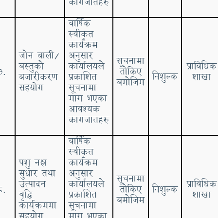
कागजातहरु
वार्षिक
स्वीकृत
कार्यक्रम
जोन बाली/
अनुसार
सूचनामा
बस्तुको
कार्यालयले
प्राविधिक
७.
तोकिए
निशुल्क
बजारीकरण
प्रकाशित
शाखा
बमोजिम
सहयोग
सूचनामा
माग भएका
आवश्यक
कागजातहरु
वार्षिक
स्वीकृत
पशु नश्ल
कार्यक्रम
सुधार तथा
अनुसार
सूचनामा
उत्पादन
कार्यालयले
प्राविधिक
८.
तोकिए
निशुल्क
वृद्धि
प्रकाशित
शाखा
बमोजिम
कार्यक्रममा
सूचनामा
सहयोग
माग भएका