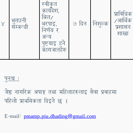
स्वीकृत
कार्यदेश,
प्राविधिक
बिल/
भुक्तानी
/आर्थिक
१४
भरपाइ,
7 दिन
निशुल्क
सम्बन्धी
प्रशासन
निर्णय र
शाखा
अन्य
पुष्टयाइ हुने
कागजातहरु
पुनश्च
:
जेष्ठ नागरिक अपाङ्ग तथा महिलाहरुलाइ सेवा प्रवाहमा
पहिलो प्राथमिकता दिइने छ ।
E-mail:
pmamp
.
piu.dhading
@gmail.com