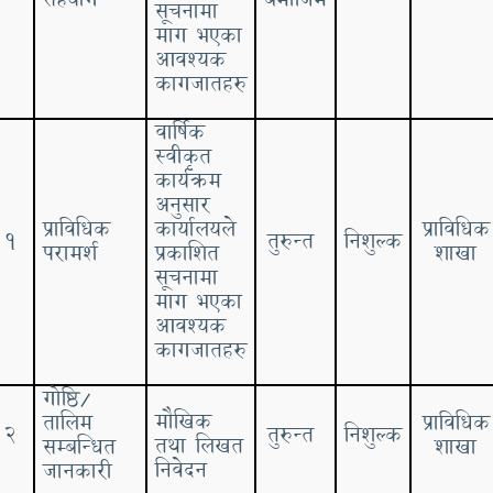
सूचनामा
माग भएका
आवश्यक
कागजातहरु
वार्षिक
स्वीकृत
कार्यक्रम
अनुसार
प्राविधिक
कार्यालयले
प्राविधिक
११
तुरुन्त
निशुल्क
परामर्श
प्रकाशित
शाखा
सूचनामा
माग भएका
आवश्यक
कागजातहरु
गोष्ठि/
मौखिक
तालिम
प्राविधिक
१२
तुरुन्त
निशुल्क
तथा लिखत
सम्बन्धित
शाखा
निवेदन
जानकारी